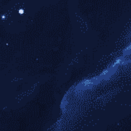
户提供注册服务。如发现未成年人信息，我们将及时删除。如您是监护
通过平台公告、推送等方式提前告知。
：support@copabacana.com
荣誉与奖项
致力于为用户提供优质的体育赛事服务，平台在安全合规、技术创