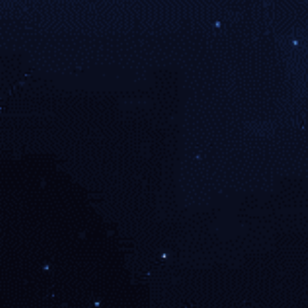
常见风险威胁
暴力破解尝试
账户冒用登录
中间人劫持
数据泄露与滥用
非法脚本注入
推荐网站