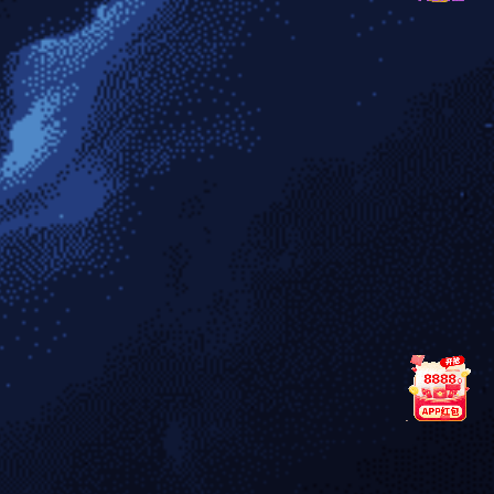
人可与我们联系处理。
新等领域屡获殊荣。