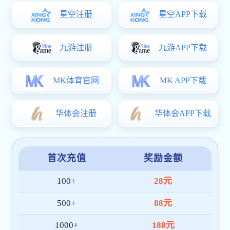
2026-05-26 21:41
68 次阅读
首页
/
体育热点
在近期的篮球新闻中，金州勇士队主教练科尔透露，
球队当家球星斯蒂芬·库里的公开投篮训练不仅是为了
恢复状态，更是向球迷展示他强烈回归的渴望。库里
因伤缺席了部分赛季，这让很多球迷非常关心他的复
出情况。通过这次训练，他希望能够传达出对比赛的
热情和对球队的责任感。本文将从四个方面深入探讨
这一事件的重要性，包括库里对球迷的影响、他的职
业精神、球队的未来展望以及公众对于运动员恢复期
望的心理分析。