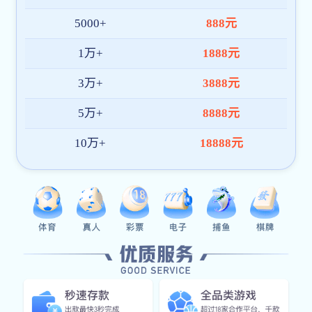
1、库里与球迷的深厚联系
斯蒂芬·库里作为NBA历史上最具影响力的射手之一，
不仅在场上表现优异，更与广大球迷建立了深厚的情
感联系。他每一次精彩投篮都能引起观众热烈的欢
呼，而他的受伤则让无数粉丝心痛不已。因此，在康
复过程中，库里的每一个动作都备受关注。
此次公开投篮训练可以看作是库里与球迷之间的一种
互动。他希望通过这样的方式来告诉大家，他依然渴
望比赛，并将在不久的将来重返赛场。这不仅是在为
自己打气，也是为了给支持自己的粉丝们带来信心和
希望。
此外，库里的影响力并不限于竞技层面，他在场外也
积极参与社会活动和慈善事业。他向球迷公开展示训