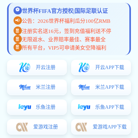
科尔透露库里公开投篮训练意在向
球迷展示他强烈回归的渴望