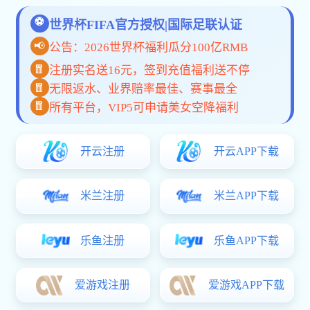
奥尔德里奇呼吁利物浦重返凯莱赫
切尔西不应成为他的下家