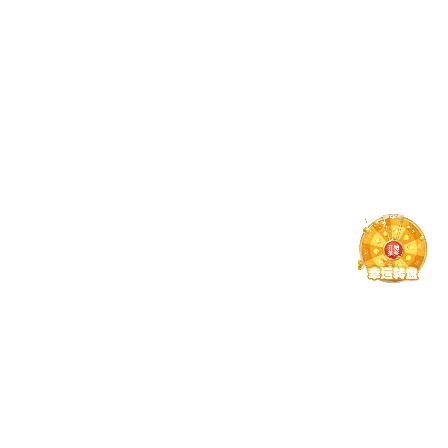
责，更需要参与到整体战术布置当中，这就要求他们
具备良好的脚下技术和视野。对此，凯莱赫展现出来
了较强的发展潜力，因此他被认为非常适合加入利物
浦。
同时，在目前英超联赛竞争日益白热化的大背景下，
任何一支争冠球队都需要拥有坚实可靠的后防线。而
若能引入像凯莱赫这样的年轻才俊，不仅可以增强现
在阵容，也能为未来的发展打下基础。因此，对于利
物浦来说，引进这样一位潜力巨大的门将显然是明智
之举。
3、切尔西的球队文化
相比于利物浦而言，切尔西虽然同样是一家历史悠久
且实力雄厚的豪门，但其球队文化与发展理念却有所