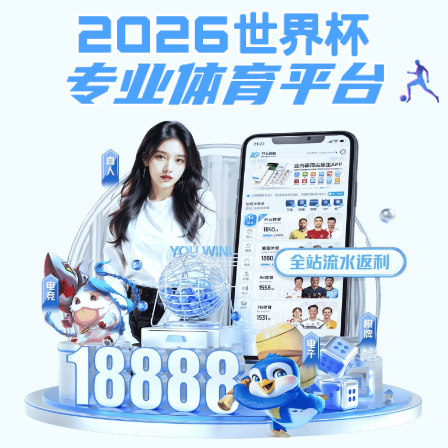
注册入口
全天更新 ·
ope体育在线
赛
事实时同步
无论您身在何处，
ope体育在线APP
为您带来高
速、高清、稳定的观赛体验。
下载客户端
网页端访问