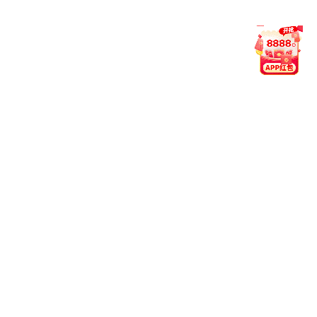
到充分锻炼，还有机会融入团队并逐步成长为关键人
物。
4、奥尔德里奇观点的重要性
作为知名足球评论员，奥尔德里奇发表此番言论背
后，是基于长期观察各大俱乐部及其运作方式后的深
思熟虑。他呼吁利物浦重返凯莱赫，无疑是在提醒该
队管理层抓住这个机会，将其纳入阵容。同时，也反
映出他对这位年轻门将未来发展的关注与期待。这种
看法值得我们深入探讨。
首先，他提到“切尔西不应成为他的下家”，实际上是
在强调适合度的问题。虽然切尔西是一家具备争冠实
力的大俱乐部，但对于某些球员而言，他们或许更需
要一个能够包容与支持他们成长的发展平台。而奥尔